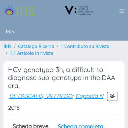
IRIS
IRIS
Catalogo Ricerca
1 Contributo su Rivista
1.1 Articolo in rivista
HCV genotype-3h, a difficult-to-
diagnose sub-genotype in the DAA
era.
DE PASCALIS, VILFREDO
;
Coppola N
2018
Scheda breve
Scheda completa