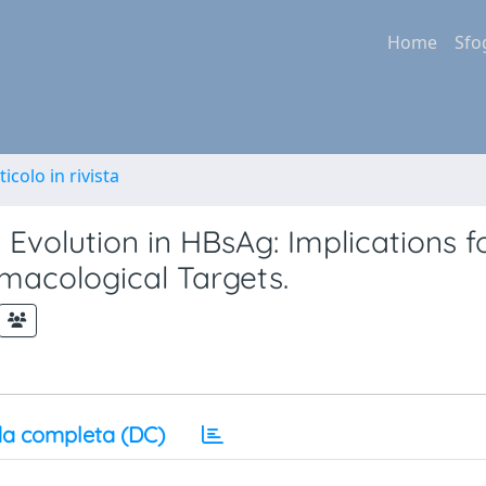
Home
Sfo
ticolo in rivista
volution in HBsAg: Implications f
rmacological Targets.
a completa (DC)