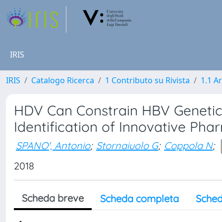
IRIS
IRIS
Catalogo Ricerca
1 Contributo su Rivista
1.1 Ar
HDV Can Constrain HBV Genetic E
Identification of Innovative Pha
SPANO', Antonio
;
Stornaiuolo G
;
Coppola N
;
2018
Scheda breve
Scheda completa
Sched