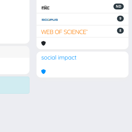
ND
9
8
social impact