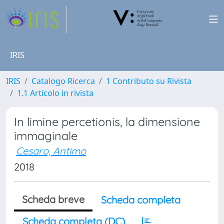
IRIS
IRIS
Catalogo Ricerca
1 Contributo su Rivista
1.1 Articolo in rivista
In limine percetionis, la dimensione
immaginale
Cesaro, Antimo
2018
Scheda breve
Scheda completa
Scheda completa (DC)