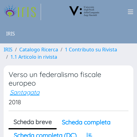
IRIS
IRIS
Catalogo Ricerca
1 Contributo su Rivista
1.1 Articolo in rivista
Verso un federalismo fiscale
europeo
Santagata
2018
Scheda breve
Scheda completa
Scheda completa (DC)