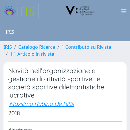
IRIS
IRIS
Catalogo Ricerca
1 Contributo su Rivista
1.1 Articolo in rivista
Novità nell'organizzazione e
gestione di attività sportive: le
società sportive dilettantistiche
lucrative
Massimo Rubino De Ritis
2018
Abstract