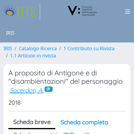
IRIS
IRIS
Catalogo Ricerca
1 Contributo su Rivista
1.1 Articolo in rivista
A proposito di Antigone e di
"disambientazioni" del personaggio
Sacerdoti, A.
2018
Scheda breve
Scheda completa