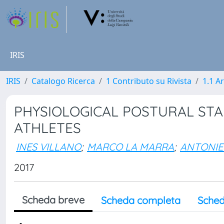
IRIS
IRIS
Catalogo Ricerca
1 Contributo su Rivista
1.1 Ar
PHYSIOLOGICAL POSTURAL STA
ATHLETES
INES VILLANO
;
MARCO LA MARRA
;
ANTONIE
2017
Scheda breve
Scheda completa
Sched