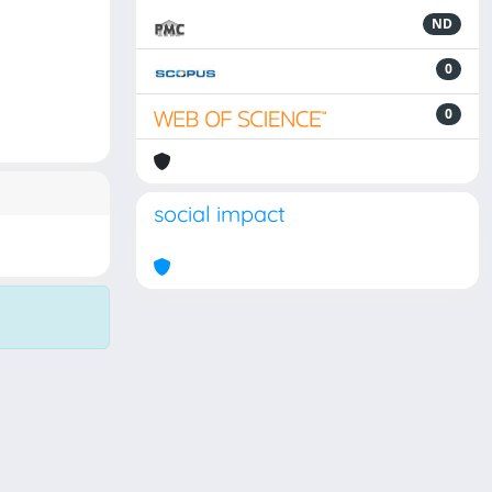
ND
0
0
social impact