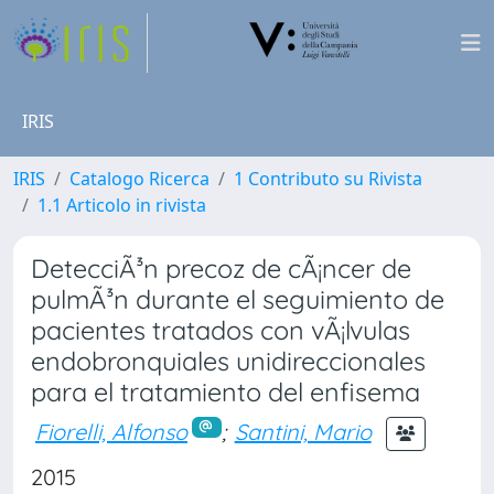
IRIS
IRIS
Catalogo Ricerca
1 Contributo su Rivista
1.1 Articolo in rivista
DetecciÃ³n precoz de cÃ¡ncer de
pulmÃ³n durante el seguimiento de
pacientes tratados con vÃ¡lvulas
endobronquiales unidireccionales
para el tratamiento del enfisema
Fiorelli, Alfonso
;
Santini, Mario
2015