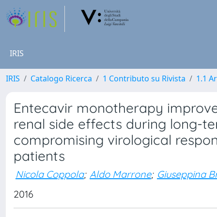
IRIS
IRIS
Catalogo Ricerca
1 Contributo su Rivista
1.1 Ar
Entecavir monotherapy improves 
renal side effects during long-t
compromising virological response
patients
Nicola Coppola
;
Aldo Marrone
;
Giuseppina B
2016