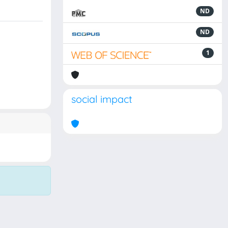
ND
ND
1
social impact