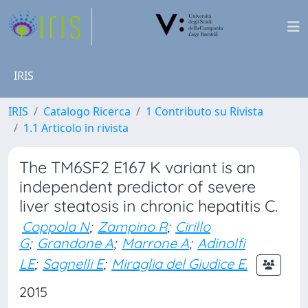
IRIS
IRIS
Catalogo Ricerca
1 Contributo su Rivista
1.1 Articolo in rivista
The TM6SF2 E167 K variant is an
independent predictor of severe
liver steatosis in chronic hepatitis C.
Coppola N
;
Zampino R
;
Cirillo
G
;
Grandone A
;
Marrone A
;
Adinolfi
LE
;
Sagnelli E
;
Miraglia del Giudice E.
2015