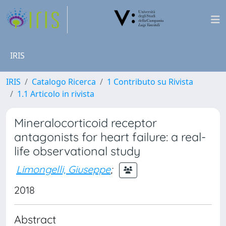
IRIS
IRIS
Catalogo Ricerca
1 Contributo su Rivista
1.1 Articolo in rivista
Mineralocorticoid receptor
antagonists for heart failure: a real-
life observational study
Limongelli, Giuseppe
;
2018
Abstract