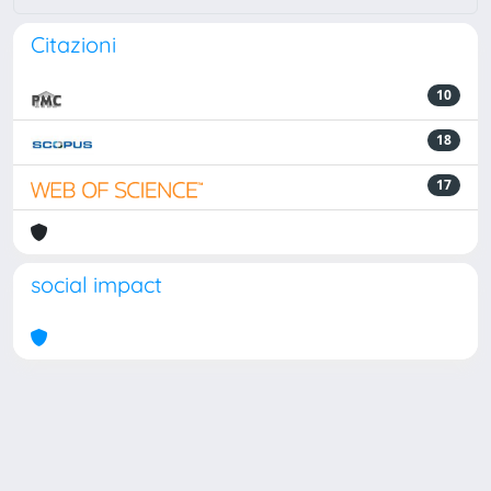
Citazioni
10
18
17
social impact
Powered by
IRIS
-
about IRIS
-