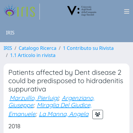
IRIS
IRIS
Catalogo Ricerca
1 Contributo su Rivista
1.1 Articolo in rivista
Patients affected by Dent disease 2
could be predisposed to hidradenitis
suppurativa
Marzuillo, Pierluigi
;
Argenziano,
Giuseppe
;
Miraglia Del Giudice,
Emanuele
;
La Manna, Angela
2018