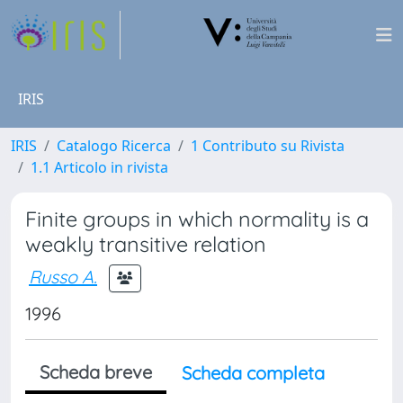
IRIS
IRIS
Catalogo Ricerca
1 Contributo su Rivista
1.1 Articolo in rivista
Finite groups in which normality is a
weakly transitive relation
Russo A.
1996
Scheda breve
Scheda completa