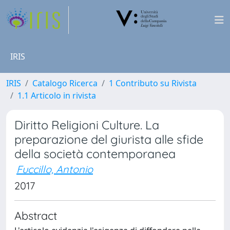
IRIS
IRIS
Catalogo Ricerca
1 Contributo su Rivista
1.1 Articolo in rivista
Diritto Religioni Culture. La
preparazione del giurista alle sfide
della società contemporanea
Fuccillo, Antonio
2017
Abstract