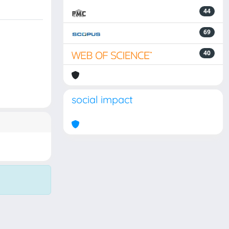
44
69
40
social impact