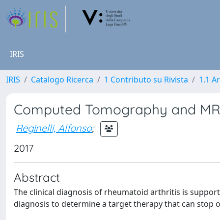
IRIS
IRIS
Catalogo Ricerca
1 Contributo su Rivista
1.1 Ar
Computed Tomography and MR I
Reginelli, Alfonso
;
2017
Abstract
The clinical diagnosis of rheumatoid arthritis is suppor
diagnosis to determine a target therapy that can stop o