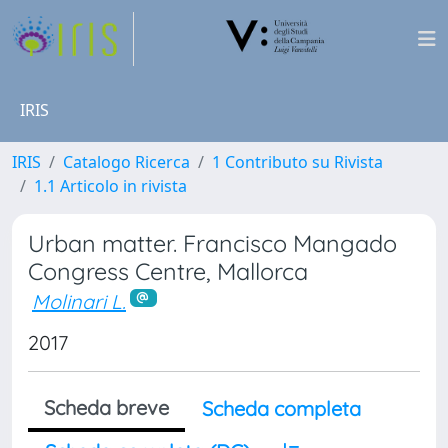
IRIS
IRIS
Catalogo Ricerca
1 Contributo su Rivista
1.1 Articolo in rivista
Urban matter. Francisco Mangado
Congress Centre, Mallorca
Molinari L.
2017
Scheda breve
Scheda completa