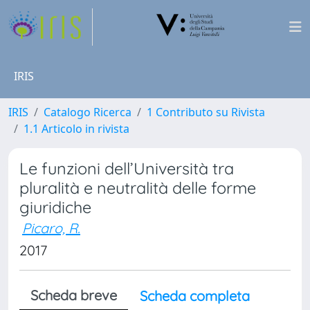
IRIS
IRIS
Catalogo Ricerca
1 Contributo su Rivista
1.1 Articolo in rivista
Le funzioni dell’Università tra
pluralità e neutralità delle forme
giuridiche
Picaro, R.
2017
Scheda breve
Scheda completa