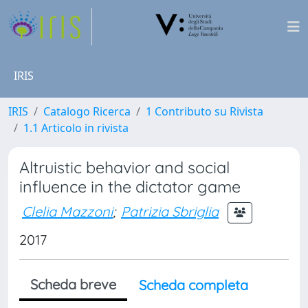
IRIS
IRIS
Catalogo Ricerca
1 Contributo su Rivista
1.1 Articolo in rivista
Altruistic behavior and social
influence in the dictator game
Clelia Mazzoni
;
Patrizia Sbriglia
2017
Scheda breve
Scheda completa