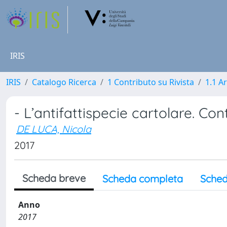
IRIS
IRIS
Catalogo Ricerca
1 Contributo su Rivista
1.1 Ar
- L’antifattispecie cartolare. Cont
DE LUCA, Nicola
2017
Scheda breve
Scheda completa
Sched
Anno
2017