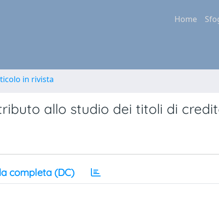
Home
Sfo
ticolo in rivista
ributo allo studio dei titoli di credi
a completa (DC)