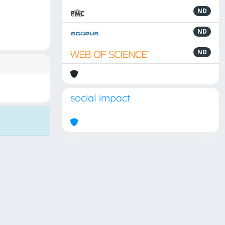
ND
ND
ND
social impact