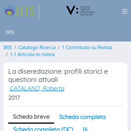
IRIS
IRIS
Catalogo Ricerca
1 Contributo su Rivista
1.1 Articolo in rivista
La diseredazione: profili storici e
questioni attuali
CATALANO, Roberta
2017
Scheda breve
Scheda completa
Scheda completa (DC)