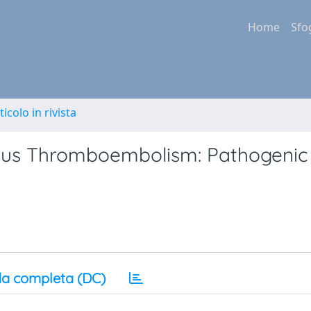
Home
Sfo
ticolo in rivista
ous Thromboembolism: Pathogenic 
a completa (DC)