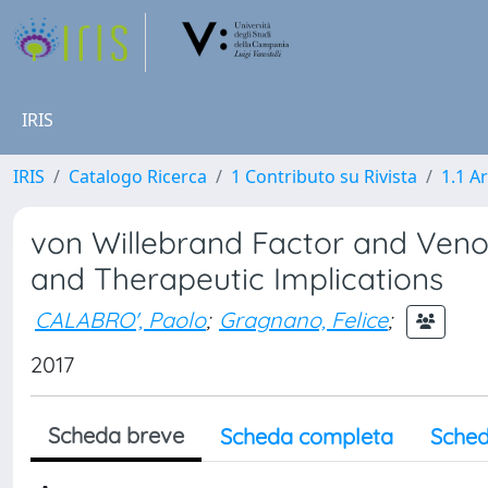
IRIS
IRIS
Catalogo Ricerca
1 Contributo su Rivista
1.1 Ar
von Willebrand Factor and Ven
and Therapeutic Implications
CALABRO', Paolo
;
Gragnano, Felice
;
2017
Scheda breve
Scheda completa
Sched