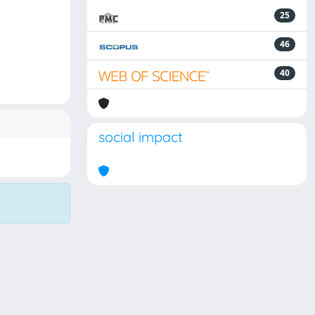
25
46
40
social impact