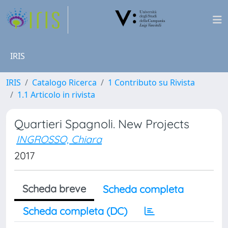
IRIS
IRIS
Catalogo Ricerca
1 Contributo su Rivista
1.1 Articolo in rivista
Quartieri Spagnoli. New Projects
INGROSSO, Chiara
2017
Scheda breve
Scheda completa
Scheda completa (DC)