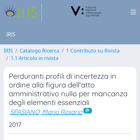
IRIS
IRIS
Catalogo Ricerca
1 Contributo su Rivista
1.1 Articolo in rivista
Perduranti profili di incertezza in
ordine alla figura dell'atto
amministrativo nullo per mancanza
degli elementi essenziali
SPASIANO, Mario Rosario
2017