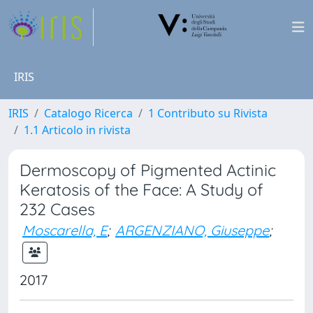
IRIS
IRIS
Catalogo Ricerca
1 Contributo su Rivista
1.1 Articolo in rivista
Dermoscopy of Pigmented Actinic
Keratosis of the Face: A Study of
232 Cases
Moscarella, E
;
ARGENZIANO, Giuseppe
;
2017