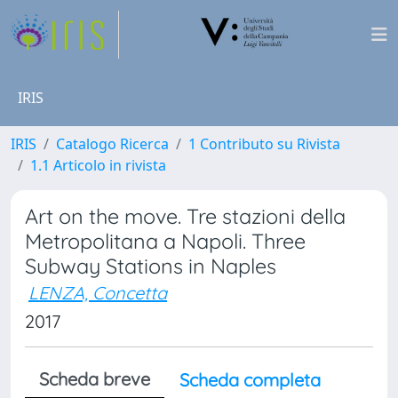
IRIS
IRIS
Catalogo Ricerca
1 Contributo su Rivista
1.1 Articolo in rivista
Art on the move. Tre stazioni della
Metropolitana a Napoli. Three
Subway Stations in Naples
LENZA, Concetta
2017
Scheda breve
Scheda completa