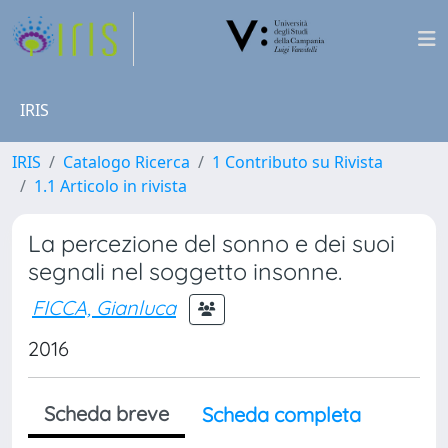
IRIS
IRIS
Catalogo Ricerca
1 Contributo su Rivista
1.1 Articolo in rivista
La percezione del sonno e dei suoi
segnali nel soggetto insonne.
FICCA, Gianluca
2016
Scheda breve
Scheda completa