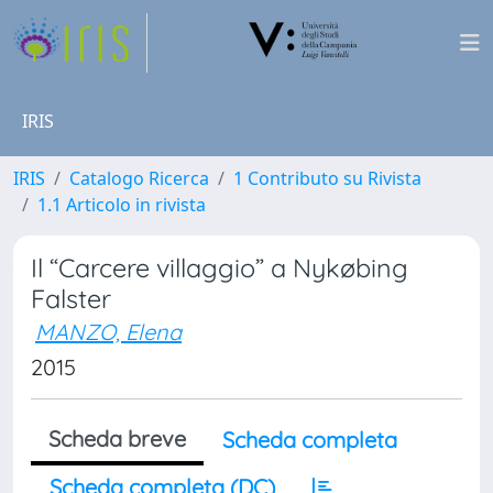
IRIS
IRIS
Catalogo Ricerca
1 Contributo su Rivista
1.1 Articolo in rivista
Il “Carcere villaggio” a Nykøbing
Falster
MANZO, Elena
2015
Scheda breve
Scheda completa
Scheda completa (DC)