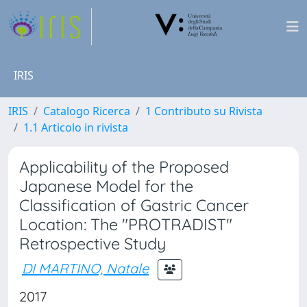
IRIS
IRIS
Catalogo Ricerca
1 Contributo su Rivista
1.1 Articolo in rivista
Applicability of the Proposed
Japanese Model for the
Classification of Gastric Cancer
Location: The "PROTRADIST"
Retrospective Study
DI MARTINO, Natale
2017