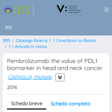
IRIS
IRIS
Catalogo Ricerca
1 Contributo su Rivista
1.1 Articolo in rivista
Pembrolizumab: the value of PDL1
biomarker in head and neck cancer
CARAGLIA, Michele
;
2016
Scheda breve
Scheda completa