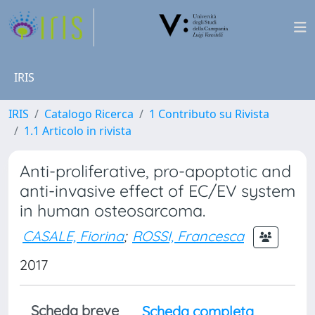
IRIS
IRIS
Catalogo Ricerca
1 Contributo su Rivista
1.1 Articolo in rivista
Anti-proliferative, pro-apoptotic and
anti-invasive effect of EC/EV system
in human osteosarcoma.
CASALE, Fiorina
;
ROSSI, Francesca
2017
Scheda breve
Scheda completa