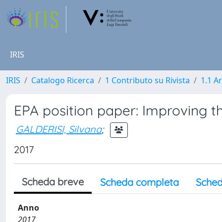
IRIS
IRIS
Catalogo Ricerca
1 Contributo su Rivista
1.1 Ar
EPA position paper: Improving t
GALDERISI, Silvana
;
2017
Scheda breve
Scheda completa
Sched
Anno
2017