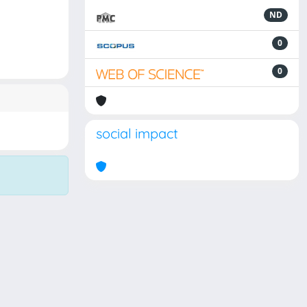
ND
0
0
social impact