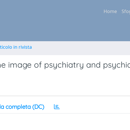
Home
Sfo
ticolo in rivista
he image of psychiatry and psychia
a completa (DC)