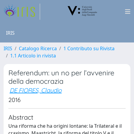
IRIS
IRIS
Catalogo Ricerca
1 Contributo su Rivista
1.1 Articolo in rivista
Referendum: un no per l’avvenire
della democrazia
DE FIORES, Claudio
2016
Abstract
Una riforma che ha origini lontane: la Trilateral e il
craxismo. Maastricht, la riforma del titolo V e il