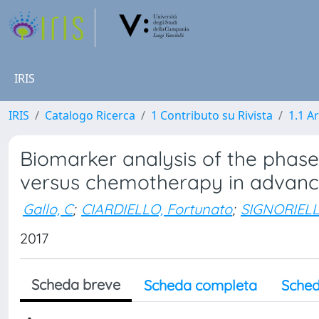
IRIS
IRIS
Catalogo Ricerca
1 Contributo su Rivista
1.1 Ar
Biomarker analysis of the phase 3
versus chemotherapy in advanced
Gallo, C
;
CIARDIELLO, Fortunato
;
SIGNORIELL
2017
Scheda breve
Scheda completa
Sched