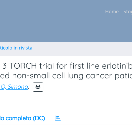
Home
Sfo
ticolo in rivista
 TORCH trial for first line erlotini
 non-small cell lung cancer patie
O, Simona
;
a completa (DC)