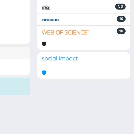
ND
10
10
social impact