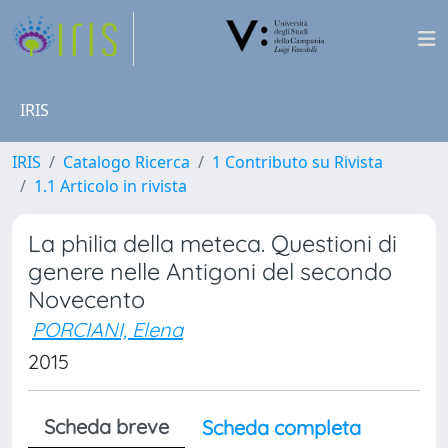
IRIS
IRIS
Catalogo Ricerca
1 Contributo su Rivista
1.1 Articolo in rivista
La philia della meteca. Questioni di
genere nelle Antigoni del secondo
Novecento
PORCIANI, Elena
2015
Scheda breve
Scheda completa