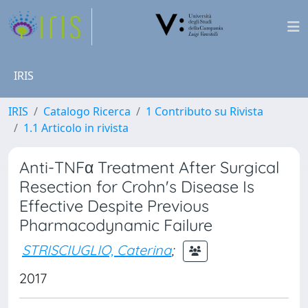
IRIS
IRIS
Catalogo Ricerca
1 Contributo su Rivista
1.1 Articolo in rivista
Anti-TNFα Treatment After Surgical
Resection for Crohn's Disease Is
Effective Despite Previous
Pharmacodynamic Failure
STRISCIUGLIO, Caterina
;
2017