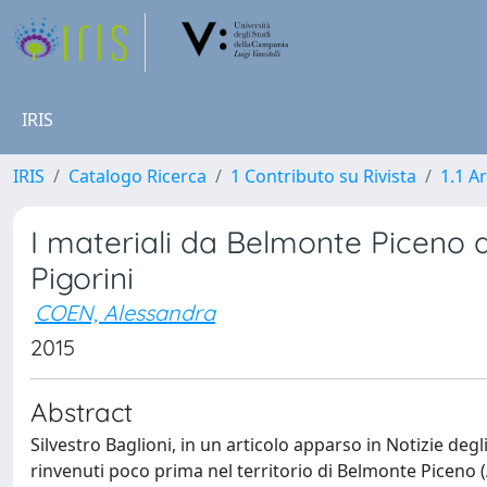
IRIS
IRIS
Catalogo Ricerca
1 Contributo su Rivista
1.1 Ar
I materiali da Belmonte Piceno a
Pigorini
COEN, Alessandra
2015
Abstract
Silvestro Baglioni, in un articolo apparso in Notizie degl
rinvenuti poco prima nel territorio di Belmonte Piceno (