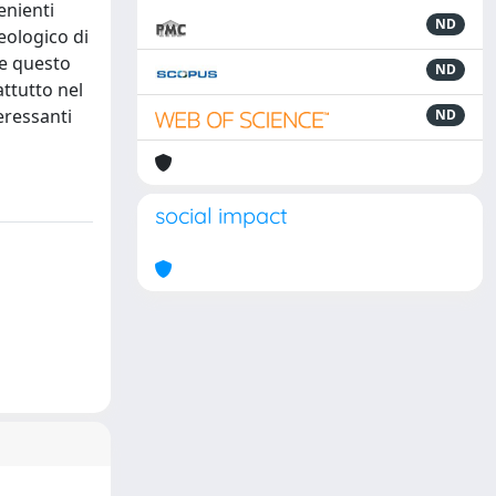
enienti
ND
eologico di
re questo
ND
attutto nel
eressanti
ND
social impact