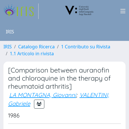
IRIS
IRIS
Catalogo Ricerca
1 Contributo su Rivista
1.1 Articolo in rivista
[Comparison between auranofin
and chloroquine in the therapy of
rheumatoid arthritis]
LA MONTAGNA, Giovanni
;
VALENTINI,
Gabriele
1986