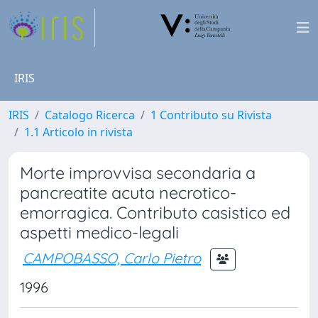
IRIS
IRIS
Catalogo Ricerca
1 Contributo su Rivista
1.1 Articolo in rivista
Morte improvvisa secondaria a
pancreatite acuta necrotico-
emorragica. Contributo casistico ed
aspetti medico-legali
CAMPOBASSO, Carlo Pietro
1996