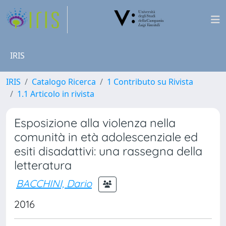
IRIS
IRIS
Catalogo Ricerca
1 Contributo su Rivista
1.1 Articolo in rivista
Esposizione alla violenza nella
comunità in età adolescenziale ed
esiti disadattivi: una rassegna della
letteratura
BACCHINI, Dario
2016