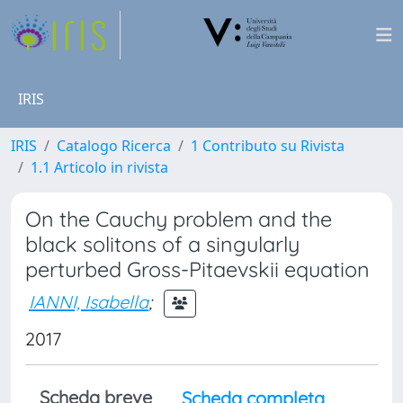
IRIS
IRIS
Catalogo Ricerca
1 Contributo su Rivista
1.1 Articolo in rivista
On the Cauchy problem and the
black solitons of a singularly
perturbed Gross-Pitaevskii equation
IANNI, Isabella
;
2017
Scheda breve
Scheda completa