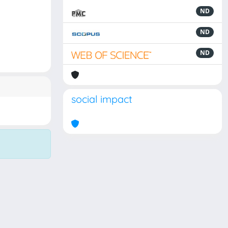
ND
ND
ND
social impact