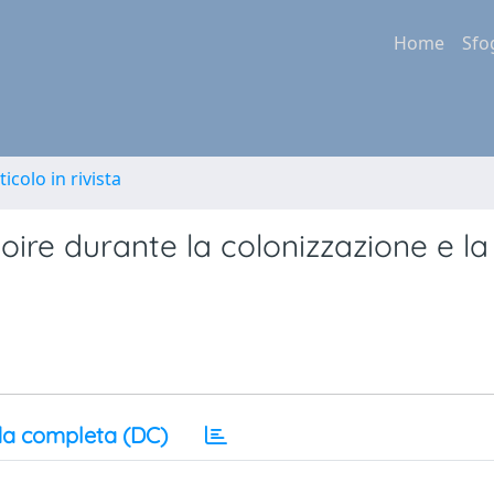
Home
Sfo
ticolo in rivista
Ivoire durante la colonizzazione e la
a completa (DC)