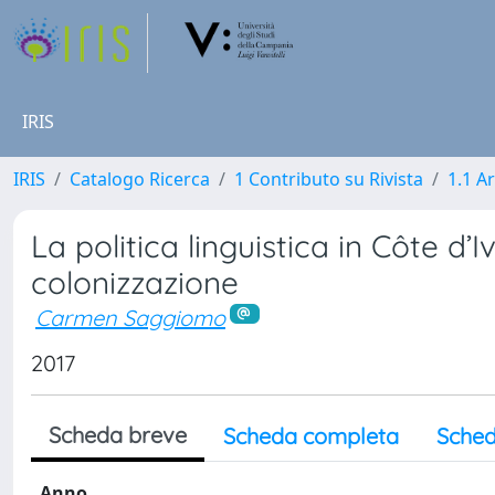
IRIS
IRIS
Catalogo Ricerca
1 Contributo su Rivista
1.1 Ar
La politica linguistica in Côte d’
colonizzazione
Carmen Saggiomo
2017
Scheda breve
Scheda completa
Sched
Anno