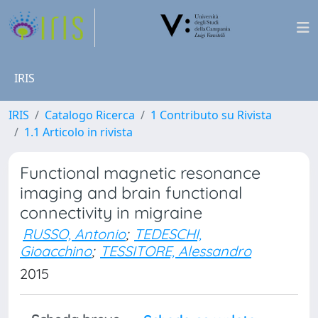
IRIS
IRIS
Catalogo Ricerca
1 Contributo su Rivista
1.1 Articolo in rivista
Functional magnetic resonance
imaging and brain functional
connectivity in migraine
RUSSO, Antonio
;
TEDESCHI,
Gioacchino
;
TESSITORE, Alessandro
2015