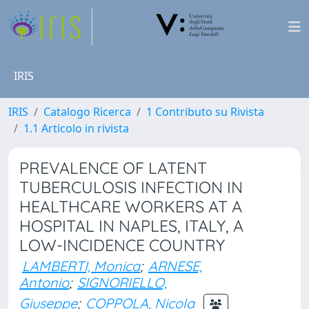
IRIS
IRIS
Catalogo Ricerca
1 Contributo su Rivista
1.1 Articolo in rivista
PREVALENCE OF LATENT
TUBERCULOSIS INFECTION IN
HEALTHCARE WORKERS AT A
HOSPITAL IN NAPLES, ITALY, A
LOW-INCIDENCE COUNTRY
LAMBERTI, Monica
;
ARNESE,
Antonio
;
SIGNORIELLO,
Giuseppe
;
COPPOLA, Nicola