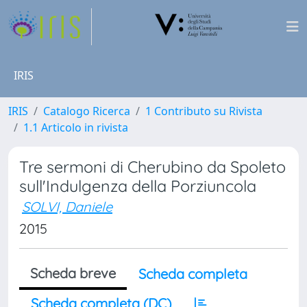
IRIS
IRIS
Catalogo Ricerca
1 Contributo su Rivista
1.1 Articolo in rivista
Tre sermoni di Cherubino da Spoleto
sull'Indulgenza della Porziuncola
SOLVI, Daniele
2015
Scheda breve
Scheda completa
Scheda completa (DC)