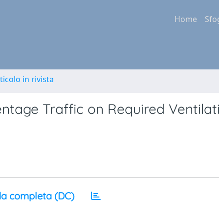
Home
Sfo
ticolo in rivista
entage Traffic on Required Ventilat
a completa (DC)