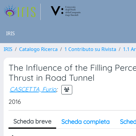
IRIS
IRIS
Catalogo Ricerca
1 Contributo su Rivista
1.1 Ar
The Influence of the Filling Perc
Thrust in Road Tunnel
CASCETTA, Furio
;
2016
Scheda breve
Scheda completa
Sched