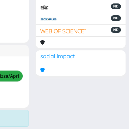
ND
ND
ND
social impact
izza/Apri