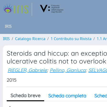
IRIS
IRIS
Catalogo Ricerca
1 Contributo su Rivista
1.1 Ar
Steroids and hiccup: an exceptio
ulcerative colitis not to overlook
RIEGLER, Gabriele
;
Pellino, Gianluca
;
SELVAGG
2015
Scheda breve
Scheda completa
Sched