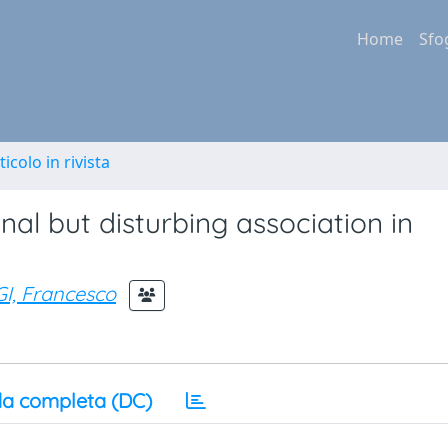
Home
Sfo
ticolo in rivista
nal but disturbing association in
I, Francesco
a completa (DC)