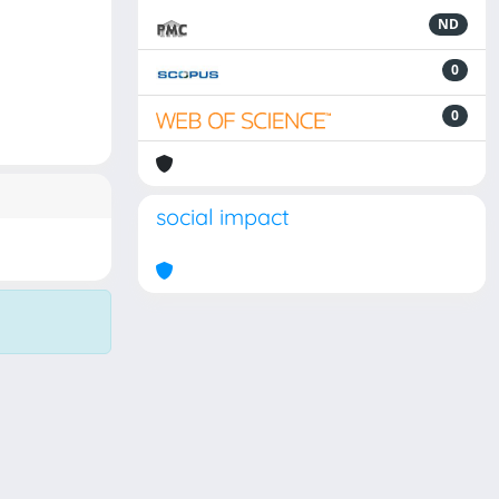
ND
0
0
social impact