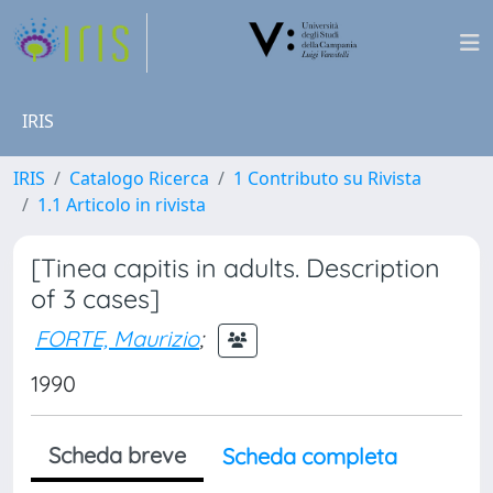
IRIS
IRIS
Catalogo Ricerca
1 Contributo su Rivista
1.1 Articolo in rivista
[Tinea capitis in adults. Description
of 3 cases]
FORTE, Maurizio
;
1990
Scheda breve
Scheda completa