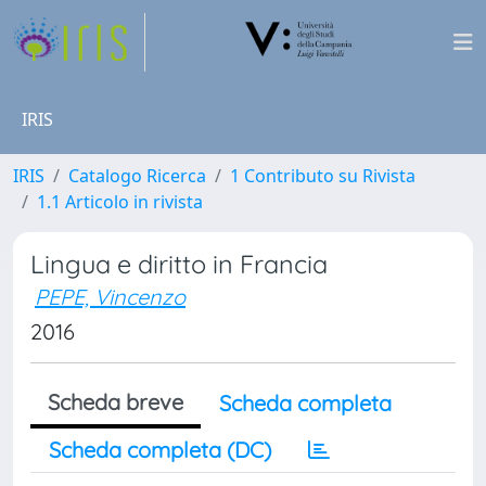
IRIS
IRIS
Catalogo Ricerca
1 Contributo su Rivista
1.1 Articolo in rivista
Lingua e diritto in Francia
PEPE, Vincenzo
2016
Scheda breve
Scheda completa
Scheda completa (DC)