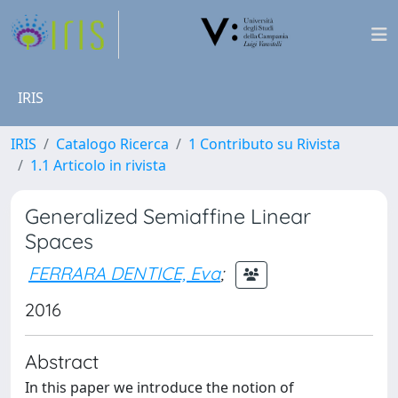
IRIS
IRIS
Catalogo Ricerca
1 Contributo su Rivista
1.1 Articolo in rivista
Generalized Semiaffine Linear
Spaces
FERRARA DENTICE, Eva
;
2016
Abstract
In this paper we introduce the notion of