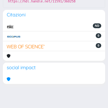
https://hdl.handle.net/11591/360258
Citazioni
ND
0
0
social impact