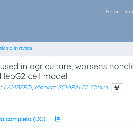
Home
Sfo
ticolo in rivista
used in agriculture, worsens nonal
n HepG2 cell model
;
LAMBERTI, Monica
;
SCHIRALDI, Chiara
a completa (DC)