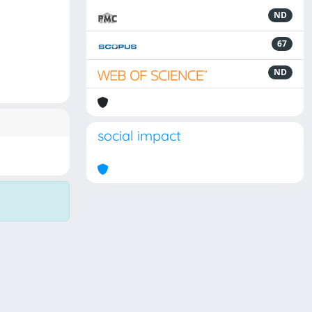
ND
67
ND
social impact