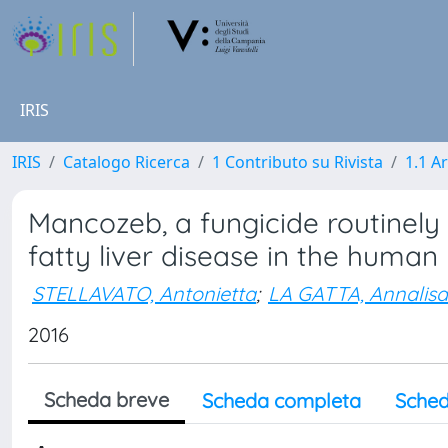
IRIS
IRIS
Catalogo Ricerca
1 Contributo su Rivista
1.1 Ar
Mancozeb, a fungicide routinely 
fatty liver disease in the huma
STELLAVATO, Antonietta
;
LA GATTA, Annalisa
2016
Scheda breve
Scheda completa
Sched